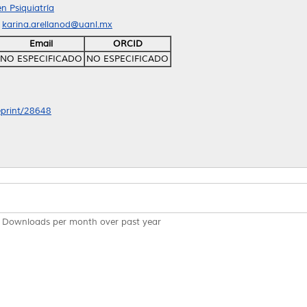
n Psiquiatría
l
karina.arellanod@uanl.mx
Email
ORCID
NO ESPECIFICADO
NO ESPECIFICADO
/eprint/28648
Downloads per month over past year