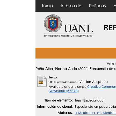
Inicio
Acerca de
Políticas
E
RE
Frec
Peña Alba, Norma Alicia
(2024)
Frecuencia de a
Texto
- Versión Aceptada
28648.pdf.crdownload
Available under License
Creative Commons
Download (673kB)
Tipo de elemento:
Tesis (Especialidad)
Información adicional:
Especialista en psiquiatría
Materias:
R Medicina > RC Medicina 