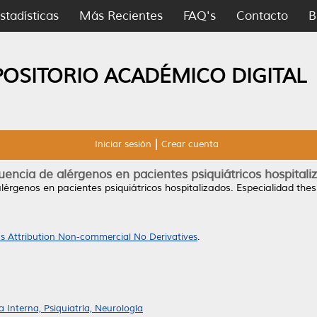
stadísticas
Más Recientes
FAQ's
Contacto
B
POSITORIO ACADÉMICO DIGITAL
Iniciar sesión
Crear cuenta
uencia de alérgenos en pacientes psiquiátricos hospitali
lérgenos en pacientes psiquiátricos hospitalizados.
Especialidad the
 Attribution Non-commercial No Derivatives
.
Interna, Psiquiatría, Neurología