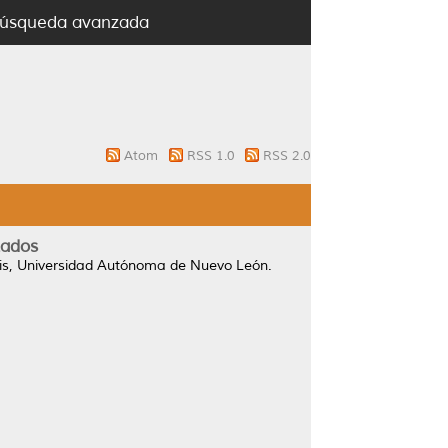
úsqueda avanzada
Atom
RSS 1.0
RSS 2.0
zados
sis, Universidad Autónoma de Nuevo León.