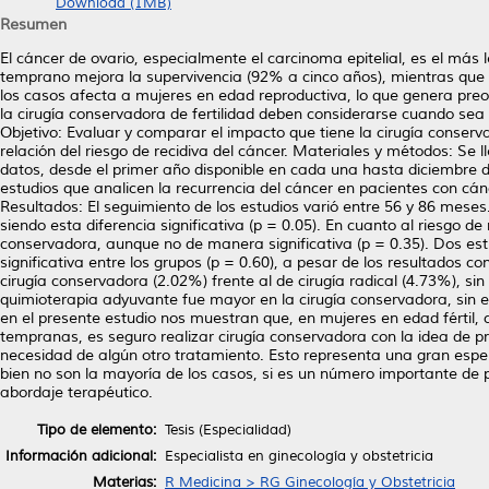
Download (1MB)
Resumen
El cáncer de ovario, especialmente el carcinoma epitelial, es el más 
temprano mejora la supervivencia (92% a cinco años), mientras q
los casos afecta a mujeres en edad reproductiva, lo que genera preo
la cirugía conservadora de fertilidad deben considerarse cuando sea p
Objetivo: Evaluar y comparar el impacto que tiene la cirugía conservad
relación del riesgo de recidiva del cáncer. Materiales y métodos: Se
datos, desde el primer año disponible en cada una hasta diciembre d
estudios que analicen la recurrencia del cáncer en pacientes con cán
Resultados: El seguimiento de los estudios varió entre 56 y 86 mese
siendo esta diferencia significativa (p = 0.05). En cuanto al riesgo de
conservadora, aunque no de manera significativa (p = 0.35). Dos est
significativa entre los grupos (p = 0.60), a pesar de los resultados 
cirugía conservadora (2.02%) frente al de cirugía radical (4.73%), sin 
quimioterapia adyuvante fue mayor en la cirugía conservadora, sin e
en el presente estudio nos muestran que, en mujeres en edad fértil,
tempranas, es seguro realizar cirugía conservadora con la idea de pr
necesidad de algún otro tratamiento. Esto representa una gran espe
bien no son la mayoría de los casos, si es un número importante de p
abordaje terapéutico.
Tipo de elemento:
Tesis (Especialidad)
Información adicional:
Especialista en ginecología y obstetricia
Materias:
R Medicina > RG Ginecología y Obstetricia