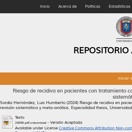
Inicio
Acerca de
Políticas
Estadísticas
REPOSITORIO
Iniciar 
Riesgo de recidiva en pacientes con tratamiento co
sistemát
Sordia Hernández, Luis Humberto
(2024)
Riesgo de recidiva en pacie
revisión sistemática y meta-análisis.
Especialidad thesis, Universid
Texto
- Versión Aceptada
28656.pdf.crdownload
Available under License
Creative Commons Attribution Non-com