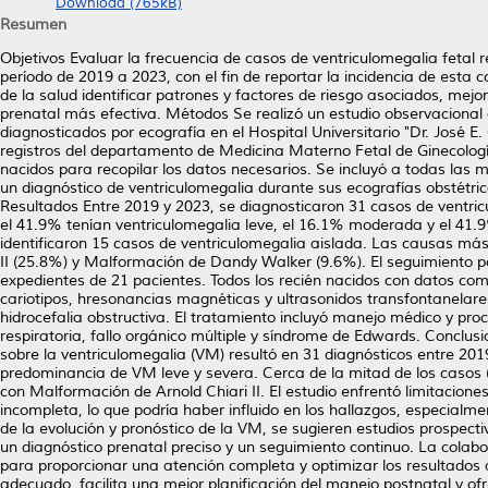
Download (765kB)
Resumen
Objetivos Evaluar la frecuencia de casos de ventriculomegalia fetal re
período de 2019 a 2023, con el fin de reportar la incidencia de esta co
de la salud identificar patrones y factores de riesgo asociados, mej
prenatal más efectiva. Métodos Se realizó un estudio observacional 
diagnosticados por ecografía en el Hospital Universitario "Dr. José E.
registros del departamento de Medicina Materno Fetal de Ginecología 
nacidos para recopilar los datos necesarios. Se incluyó a todas las 
un diagnóstico de ventriculomegalia durante sus ecografías obstétric
Resultados Entre 2019 y 2023, se diagnosticaron 31 casos de ventricul
el 41.9% tenían ventriculomegalia leve, el 16.1% moderada y el 41.9%
identificaron 15 casos de ventriculomegalia aislada. Las causas má
II (25.8%) y Malformación de Dandy Walker (9.6%). El seguimiento pos
expedientes de 21 pacientes. Todos los recién nacidos con datos co
cariotipos, hresonancias magnéticas y ultrasonidos transfontanelar
hidrocefalia obstructiva. El tratamiento incluyó manejo médico y pro
respiratoria, fallo orgánico múltiple y síndrome de Edwards. Conclusio
sobre la ventriculomegalia (VM) resultó en 31 diagnósticos entre 201
predominancia de VM leve y severa. Cerca de la mitad de los casos 
con Malformación de Arnold Chiari II. El estudio enfrentó limitacione
incompleta, lo que podría haber influido en los hallazgos, especial
de la evolución y pronóstico de la VM, se sugieren estudios prospe
un diagnóstico prenatal preciso y un seguimiento continuo. La colabo
para proporcionar una atención completa y optimizar los resultados 
adecuado, facilita una mejor planificación del manejo postnatal y o