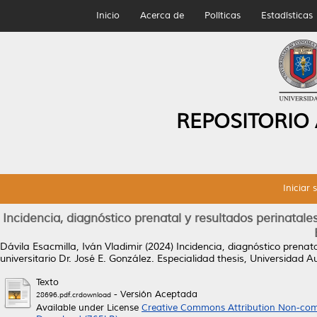
Inicio
Acerca de
Políticas
Estadísticas
REPOSITORIO
Iniciar 
Incidencia, diagnóstico prenatal y resultados perinatales
Dávila Esacmilla, Iván Vladimir
(2024)
Incidencia, diagnóstico prenat
universitario Dr. José E. González.
Especialidad thesis, Universidad 
Texto
- Versión Aceptada
28696.pdf.crdownload
Available under License
Creative Commons Attribution Non-com