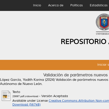
Inicio
Acerca de
Políticas
Estadísticas
REPOSITORIO
Iniciar 
Validación de parámetros nuevos 
López García, Yadith Karina
(2024)
Validación de parámetros nuevos 
Autónoma de Nuevo León.
Texto
- Versión Aceptada
28697.pdf.crdownload
Available under License
Creative Commons Attribution Non-com
Download (567kB)