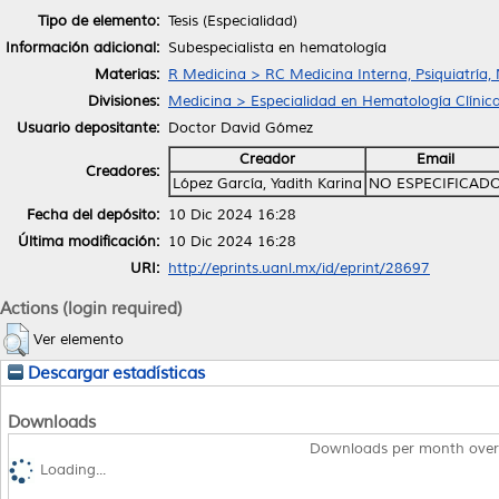
Tipo de elemento:
Tesis (Especialidad)
Información adicional:
Subespecialista en hematología
Materias:
R Medicina > RC Medicina Interna, Psiquiatría,
Divisiones:
Medicina > Especialidad en Hematología Clínica
Usuario depositante:
Doctor David Gómez
Creador
Email
Creadores:
López García, Yadith Karina
NO ESPECIFICAD
Fecha del depósito:
10 Dic 2024 16:28
Última modificación:
10 Dic 2024 16:28
URI:
http://eprints.uanl.mx/id/eprint/28697
Actions (login required)
Ver elemento
Descargar estadísticas
Downloads
Downloads per month over
Loading...