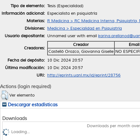
Tipo de elemento:
Tesis (Especialidad)
Información adicional:
Especialista en psiquiatría
Materias:
R Medicina > RC Medicina Interna, Psiquiatría,
Divisiones:
Medicina > Especialidad en Psiquiatría
Usuario depositante:
Unnamed user with email
karina.arellanod@ua
Creador
Email
Creadores:
Castelló Orozco, Giovanna Giselle
NO ESPECI
Fecha del depósito:
10 Dic 2024 20:57
Última modificación:
10 Dic 2024 20:57
URI:
http://eprints.uanl.mx/id/eprint/28756
Actions (login required)
Ver elemento
Descargar estadísticas
Downloads
Downloads per month over
Loading...