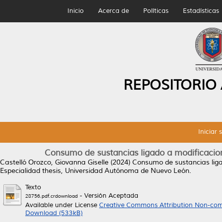
Inicio
Acerca de
Políticas
Estadísticas
REPOSITORIO
Iniciar 
Consumo de sustancias ligado a modificacion
Castelló Orozco, Giovanna Giselle
(2024)
Consumo de sustancias ligad
Especialidad thesis, Universidad Autónoma de Nuevo León.
Texto
- Versión Aceptada
28756.pdf.crdownload
Available under License
Creative Commons Attribution Non-com
Download (533kB)