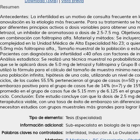
Download (3MB)
|
Vista previa
Resumen
Antecedentes: La infertilidad es un motivo de consulta frecuente en l
anovulación es la etiología más frecuente. Para su tratamiento se h
por diferentes principios activos a dosis variables para obtener una
letrozol, un inhibidor de aromatasaa a dosis de 2.5-7.5 mg. Objetivo
en combinación con folitropina alfa. Material y métodos: Se incluyer
complejidad en la Unidad Médica de Alta Especialidad No 23; a quiene
5.0mg más folitropina alfa., Tamaño muestral de la población a estu
Pacientes con diagnóstico de infertilidad <40 años con factores de 
Análisis estadístico: Se realizó una técnica muestral no probabilísti
que se le aplicará dosis de 5.0 mg de letrozol y folitropina y Grupo B 
utilizó la fórmula para el cálculo del tamaño de muestra mínimo ne
una población infinita, hipótesis de una cola, utilizando un nivel de
ciclos, de los cuales 55.5% pertenecieron al grupo de casos (n=50) y
embarazo positiva para el grupo de casos fue de 14% (n=7) y de 15% 
promedio en el grupo de casos fue de 5.15 mm y de 6.125 en el gru
ciclo. Conclusión: Éste estudio concluye con que la dosis de 2.5 mg de
terapéutica viable, con una tasa de éxito de embarazo sin diferencia 
necesitan estudios con grupos muestrales más grandes para lograr la 
Tipo de elemento:
Tesis (Especialidad)
Información adicional:
Sub-especialista en biología de la rep
Palabras claves no controlados:
Infertilidad, Inducción A La Ovulación