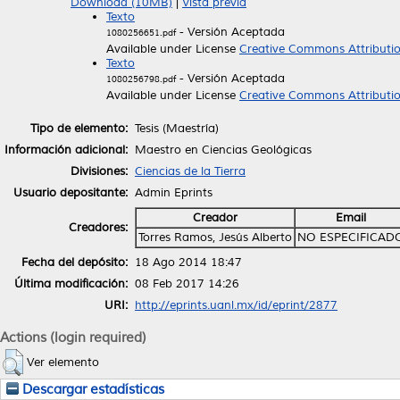
Download (10MB)
|
Vista previa
Texto
- Versión Aceptada
1080256651.pdf
Available under License
Creative Commons Attributi
Texto
- Versión Aceptada
1080256798.pdf
Available under License
Creative Commons Attributi
Tipo de elemento:
Tesis (Maestría)
Información adicional:
Maestro en Ciencias Geológicas
Divisiones:
Ciencias de la Tierra
Usuario depositante:
Admin Eprints
Creador
Email
Creadores:
Torres Ramos, Jesús Alberto
NO ESPECIFICAD
Fecha del depósito:
18 Ago 2014 18:47
Última modificación:
08 Feb 2017 14:26
URI:
http://eprints.uanl.mx/id/eprint/2877
Actions (login required)
Ver elemento
Descargar estadísticas