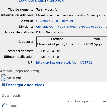
Download (3MB)
|
Vista previa
Tipo de elemento:
Tesis (Maestría)
Información adicional:
Maestría en ciencias con orientación en química
Materias:
Q Ciencia > QD Química
Divisiones:
Ciencias Químicas > Maestría en Ciencias con o
Usuario depositante:
Editor Repositorio
Creador
Email
Creadores:
Marroquín Tijerina, Lizbeth
lizm240397@gmail
Fecha del depósito:
11 Dic 2024 18:09
Última modificación:
11 Dic 2024 18:09
URI:
http://eprints.uanl.mx/id/eprint/28792
Actions (login required)
Ver elemento
Descargar estadísticas
Downloads
Downloads per month over
Loading...