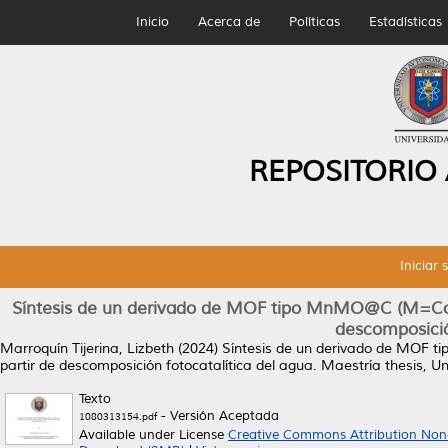
Inicio
Acerca de
Políticas
Estadísticas
REPOSITORIO
Iniciar 
Síntesis de un derivado de MOF tipo MnMO@C (M=Co, C
descomposició
Marroquín Tijerina, Lizbeth
(2024)
Síntesis de un derivado de MOF t
partir de descomposición fotocatalítica del agua.
Maestría thesis, U
Texto
- Versión Aceptada
1080313154.pdf
Available under License
Creative Commons Attribution Non