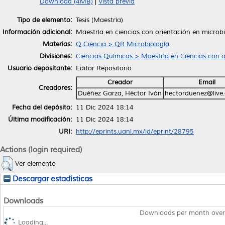
Download (4MB)
|
Vista previa
Tipo de elemento:
Tesis (Maestría)
Información adicional:
Maestría en ciencias con orientación en microb
Materias:
Q Ciencia > QR Microbiología
Divisiones:
Ciencias Químicas > Maestría en Ciencias con o
Usuario depositante:
Editor Repositorio
Creador
Email
Creadores:
Duéñez Garza, Héctor Iván
hectorduenez@live
Fecha del depósito:
11 Dic 2024 18:14
Última modificación:
11 Dic 2024 18:14
URI:
http://eprints.uanl.mx/id/eprint/28795
Actions (login required)
Ver elemento
Descargar estadísticas
Downloads
Downloads per month over
Loading...