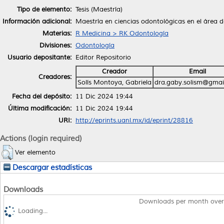
Tipo de elemento:
Tesis (Maestría)
Información adicional:
Maestría en ciencias odontológicas en el área 
Materias:
R Medicina > RK Odontología
Divisiones:
Odontología
Usuario depositante:
Editor Repositorio
Creador
Email
Creadores:
Solís Montoya, Gabriela
dra.gaby.solism@gmai
Fecha del depósito:
11 Dic 2024 19:44
Última modificación:
11 Dic 2024 19:44
URI:
http://eprints.uanl.mx/id/eprint/28816
Actions (login required)
Ver elemento
Descargar estadísticas
Downloads
Downloads per month over
Loading...