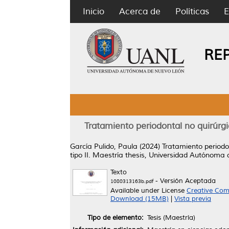
Inicio
Acerca de
Políticas
E
RE
Tratamiento periodontal no quirúrgi
García Pulido, Paula
(2024)
Tratamiento periodon
tipo II.
Maestría thesis, Universidad Autónoma 
Texto
- Versión Aceptada
1080313163b.pdf
Available under License
Creative Com
Download (15MB)
|
Vista previa
Tipo de elemento:
Tesis (Maestría)