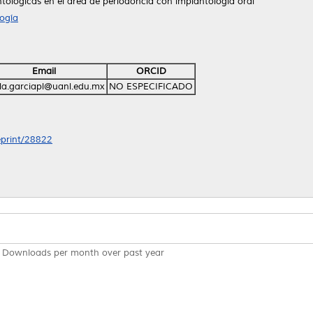
tológicas en el área de periodoncia con implantología oral
ogía
Email
ORCID
la.garciapl@uanl.edu.mx
NO ESPECIFICADO
/eprint/28822
Downloads per month over past year