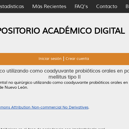
stadísticas
Más Recientes
FAQ's
Contacto
B
POSITORIO ACADÉMICO DIGITAL
Iniciar sesión
Crear cuenta
co utilizando como coadyuvante probióticos orales en pa
mellitus tipo II
tal no quirúrgico utilizando como coadyuvante probióticos orales en p
de Nuevo León.
mons Attribution Non-commercial No Derivatives
.