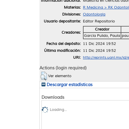
Información adicional:
Maestría en ciencias odon
Materias:
R Medicina > RK Odontol
Divisiones:
Odontología
Usuario depositante:
Editor Repositorio
Creador
Creadores:
García Pulido, Paula
pau
Fecha del depósito:
11 Dic 2024 19:52
Última modificación:
11 Dic 2024 19:52
URI:
http://eprints.uanl.mx/id
Actions (login required)
Ver elemento
Descargar estadísticas
Downloads
Loading...