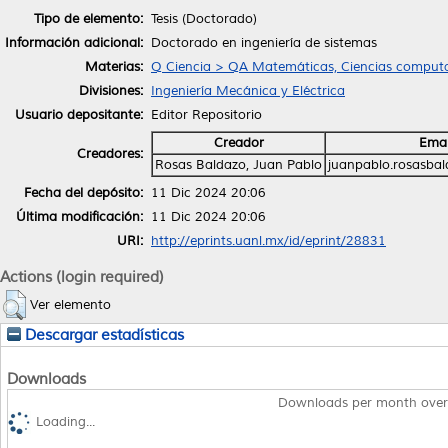
Tipo de elemento:
Tesis (Doctorado)
Información adicional:
Doctorado en ingeniería de sistemas
Materias:
Q Ciencia > QA Matemáticas, Ciencias computa
Divisiones:
Ingeniería Mecánica y Eléctrica
Usuario depositante:
Editor Repositorio
Creador
Emai
Creadores:
Rosas Baldazo, Juan Pablo
juanpablo.rosasba
Fecha del depósito:
11 Dic 2024 20:06
Última modificación:
11 Dic 2024 20:06
URI:
http://eprints.uanl.mx/id/eprint/28831
Actions (login required)
Ver elemento
Descargar estadísticas
Downloads
Downloads per month over
Loading...