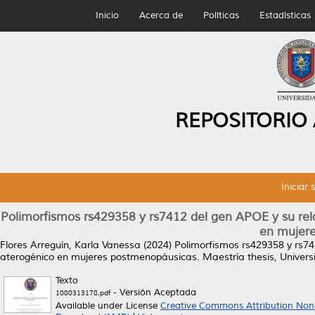
Inicio
Acerca de
Políticas
Estadísticas
REPOSITORIO
Iniciar 
Polimorfismos rs429358 y rs7412 del gen APOE y su rel
en mujer
Flores Arreguín, Karla Vanessa
(2024)
Polimorfismos rs429358 y rs74
aterogénico en mujeres postmenopáusicas.
Maestría thesis, Univer
Texto
- Versión Aceptada
1080313178.pdf
Available under License
Creative Commons Attribution Non