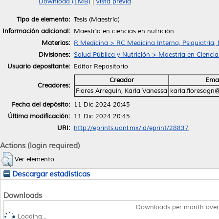
Download (1MB)
|
Vista previa
Tipo de elemento:
Tesis (Maestría)
Información adicional:
Maestría en ciencias en nutrición
Materias:
R Medicina > RC Medicina Interna, Psiquiatría,
Divisiones:
Salud Pública y Nutrición > Maestría en Ciencia
Usuario depositante:
Editor Repositorio
Creador
Emai
Creadores:
Flores Arreguín, Karla Vanessa
karla.floresagn
Fecha del depósito:
11 Dic 2024 20:45
Última modificación:
11 Dic 2024 20:45
URI:
http://eprints.uanl.mx/id/eprint/28837
Actions (login required)
Ver elemento
Descargar estadísticas
Downloads
Downloads per month over
Loading...