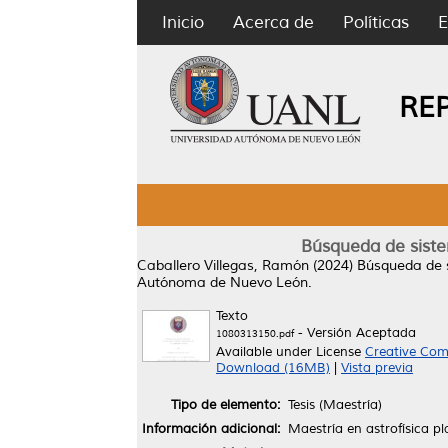
Inicio
Acerca de
Políticas
E
RE
Búsqueda de siste
Caballero Villegas, Ramón
(2024)
Búsqueda de s
Autónoma de Nuevo León.
Texto
- Versión Aceptada
1080313150.pdf
Available under License
Creative Com
Download (16MB)
|
Vista previa
Tipo de elemento:
Tesis (Maestría)
Información adicional:
Maestría en astrofísica pl