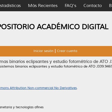
stadísticas
Más Recientes
FAQ's
Contacto
B
POSITORIO ACADÉMICO DIGITAL
Iniciar sesión
Crear cuenta
mas binarios eclipsantes y estudio fotométrico de ATO
istemas binarios eclipsantes y estudio fotométrico de ATO J339.94
mons Attribution Non-commercial No Derivatives
.
anetaria y tecnologías afines