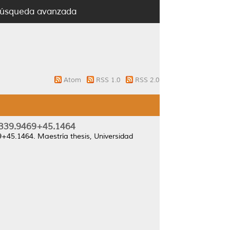
úsqueda avanzada
Atom
RSS 1.0
RSS 2.0
 J339.9469+45.1464
69+45.1464.
Maestría thesis, Universidad