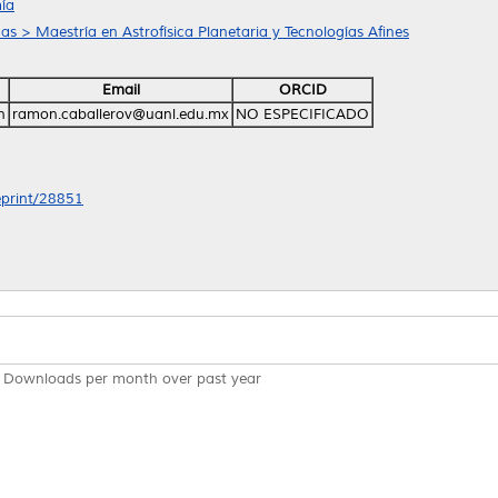
ía
as > Maestría en Astrofísica Planetaria y Tecnologías Afines
Email
ORCID
n
ramon.caballerov@uanl.edu.mx
NO ESPECIFICADO
/eprint/28851
Downloads per month over past year