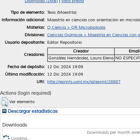
Download (2MB)
|
Vista previa
Tipo de elemento:
Tesis (Maestría)
Información adicional:
Maestría en ciencias con orientación en microb
Materias:
Q Ciencia > QR Microbiología
Divisiones:
Ciencias Químicas > Maestría en Ciencias con o
Usuario depositante:
Editor Repositorio
Creador
Email
Creadores:
González Hernández, Laura Elena
NO ESPECI
Fecha del depósito:
12 Dic 2024 19:09
Última modificación:
12 Dic 2024 19:09
URI:
http://eprints.uanl.mx/id/eprint/28887
Actions (login required)
Ver elemento
Descargar estadísticas
Downloads
Downloads per month over
Loading...