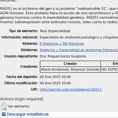
Resumen
RAD51 es el acrónimo del gen y su proteína “radiosensible 51”, que 
ADN humano. Esta proteína tiene la acción de una recombinasa y AT
genoma humano contra la inestabilidad genética. RAD51 normalment
mostrar sobreexpresión ante estímulos nocivos, tales como la radiaci
Tipo de elemento:
Tesis (Especialidad)
Información adicional:
Especialista en anatomía patológica y citopato
Materias:
R Medicina > RB Patología
Divisiones:
Medicina > Especialidad en Anatomia Patologi
Usuario depositante:
Dra. Raquel Garza Guajardo
Creador
Em
Creadores:
Alanís Arredondo, Mauricio Gonzalo
NO ESPE
Fecha del depósito:
08 Ene 2025 20:48
Última modificación:
08 Ene 2025 20:48
URI:
http://eprints.uanl.mx/id/eprint/28913
Actions (login required)
Ver elemento
Descargar estadísticas