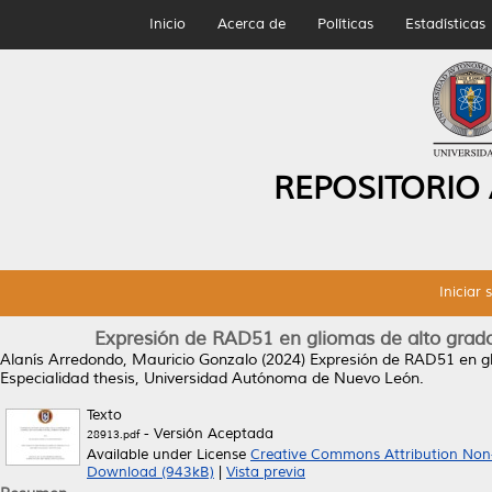
Inicio
Acerca de
Políticas
Estadísticas
REPOSITORIO
Iniciar 
Expresión de RAD51 en gliomas de alto grado
Alanís Arredondo, Mauricio Gonzalo
(2024)
Expresión de RAD51 en gl
Especialidad thesis, Universidad Autónoma de Nuevo León.
Texto
- Versión Aceptada
28913.pdf
Available under License
Creative Commons Attribution Non
Download (943kB)
|
Vista previa