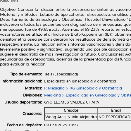
Resumen
Objetivo: Conocer la relación entre la presencia de síntomas vasom
Material y métodos: Estudio de tipo cohorte, retrospectivo, analítico
Departamento de Ginecología y Obstetricia, Hospital Universitario 
incluyeron a todas las pacientes con diagnostico de menopausia que c
menopausia fue de 49.65±5.33. Además, el 69.23% reportó en estud
vasomotores se utilizó el al Índice de Blatt-Kupperman (IBK) obtenie
densitometría ósea se consideraron los resultados de densitometrí
respectivamente. La relación entre síntomas vasomotores y densida
levemente positiva y significativa, sugiriendo una posible asociaci
sugiere el desarrollo de más investigación a futuro. Conclusiones: 
secundarias de osteoporosis, además de la presentada por disfunción
para evaluar la relación.
Tipo de elemento:
Tesis (Especialidad)
Información adicional:
Especialista en ginecología y obstetricia
Materias:
R Medicina > RG Ginecología y Obstetricia
Divisiones:
Medicina > Especialidad en Ginecologia y Obste
Usuario depositante:
GYO LEZMES VALDEZ CHAPA
Creador
Email
Creadores:
Wong Arce, Nubia Alejandra
NO ESPECIFICA
Fecha del depósito:
09 Ene 2025 18:27