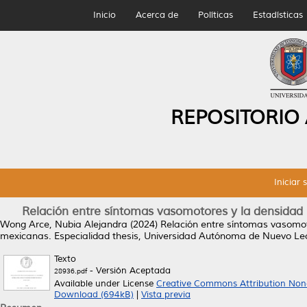
Inicio
Acerca de
Políticas
Estadísticas
REPOSITORIO
Iniciar 
Relación entre síntomas vasomotores y la densida
Wong Arce, Nubia Alejandra
(2024)
Relación entre síntomas vasomo
mexicanas.
Especialidad thesis, Universidad Autónoma de Nuevo Le
Texto
- Versión Aceptada
28936.pdf
Available under License
Creative Commons Attribution Non
Download (694kB)
|
Vista previa