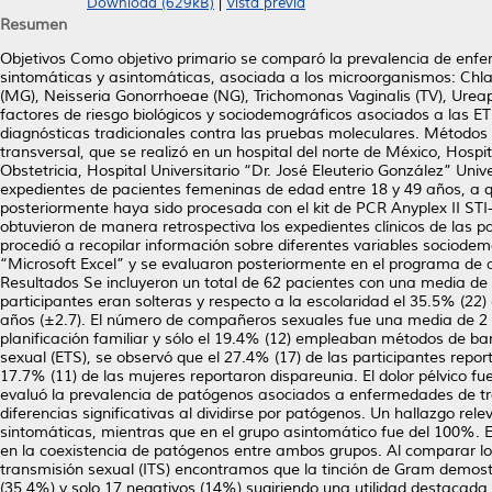
Download (629kB)
|
Vista previa
Resumen
Objetivos Como objetivo primario se comparó la prevalencia de enfe
sintomáticas y asintomáticas, asociada a los microorganismos: C
(MG), Neisseria Gonorrhoeae (NG), Trichomonas Vaginalis (TV), Urea
factores de riesgo biológicos y sociodemográficos asociados a las ET
diagnósticas tradicionales contra las pruebas moleculares. Métodos Es
transversal, que se realizó en un hospital del norte de México, Hospi
Obstetricia, Hospital Universitario “Dr. José Eleuterio González” U
expedientes de pacientes femeninas de edad entre 18 y 49 años, a qu
posteriormente haya sido procesada con el kit de PCR Anyplex II STI-
obtuvieron de manera retrospectiva los expedientes clínicos de las par
procedió a recopilar información sobre diferentes variables sociodem
“Microsoft Excel” y se evaluaron posteriormente en el programa de a
Resultados Se incluyeron un total de 62 pacientes con una media de
participantes eran solteras y respecto a la escolaridad el 35.5% (22)
años (±2.7). El número de compañeros sexuales fue una media de 2 (±2
planificación familiar y sólo el 19.4% (12) empleaban métodos de b
sexual (ETS), se observó que el 27.4% (17) de las participantes repor
17.7% (11) de las mujeres reportaron dispareunia. El dolor pélvico f
evaluó la prevalencia de patógenos asociados a enfermedades de tra
diferencias significativas al dividirse por patógenos. Un hallazgo re
sintomáticas, mientras que en el grupo asintomático fue del 100%. Es
en la coexistencia de patógenos entre ambos grupos. Al comparar lo
transmisión sexual (ITS) encontramos que la tinción de Gram demostr
(35.4%) y solo 17 negativos (14%) sugiriendo una utilidad destacada