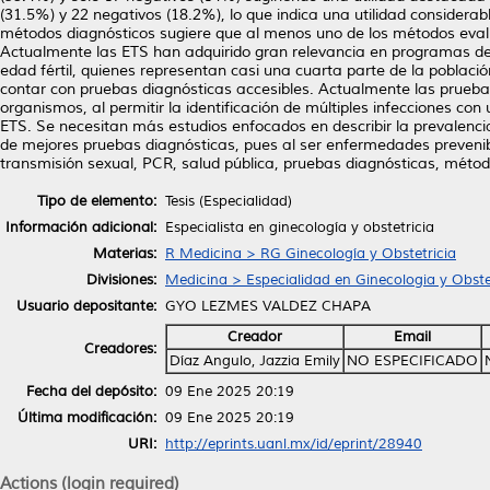
(31.5%) y 22 negativos (18.2%), lo que indica una utilidad considerab
métodos diagnósticos sugiere que al menos uno de los métodos evalu
Actualmente las ETS han adquirido gran relevancia en programas de 
edad fértil, quienes representan casi una cuarta parte de la poblaci
contar con pruebas diagnósticas accesibles. Actualmente las pruebas
organismos, al permitir la identificación de múltiples infecciones co
ETS. Se necesitan más estudios enfocados en describir la prevalencia
de mejores pruebas diagnósticas, pues al ser enfermedades prevenib
transmisión sexual, PCR, salud pública, pruebas diagnósticas, métodos 
Tipo de elemento:
Tesis (Especialidad)
Información adicional:
Especialista en ginecología y obstetricia
Materias:
R Medicina > RG Ginecología y Obstetricia
Divisiones:
Medicina > Especialidad en Ginecologia y Obste
Usuario depositante:
GYO LEZMES VALDEZ CHAPA
Creador
Email
Creadores:
Díaz Angulo, Jazzia Emily
NO ESPECIFICADO
Fecha del depósito:
09 Ene 2025 20:19
Última modificación:
09 Ene 2025 20:19
URI:
http://eprints.uanl.mx/id/eprint/28940
Actions (login required)