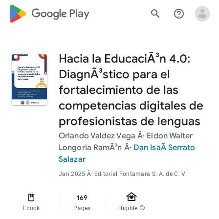
google_logo Play
search
help_outline
Hacia la EducaciÃ³n 4.0:
DiagnÃ³stico para el
fortalecimiento de las
competencias digitales de
profesionistas de lenguas
Orlando Valdez Vega
Â·
Eldon Walter
Longoria RamÃ³n
Â·
Dan IsaÃ­ Serrato
Salazar
Jan 2025
Â· Editorial Fontamara S. A. de C. V.
family_home
169
Ebook
Pages
Eligible
info