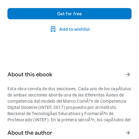
Get for free
Add to wishlist
About this ebook
arrow_forward
Esta obra consta de dos secciones. Cada uno de los capÃ­tulos
de ambas secciones aborda una de las diferentes Ã¡reas de
competencia del modelo del Marco ComÃºn de Competencia
Digital Docente (INTEF, 2017) propuesto por el Instituto
Nacional de TecnologÃ­as Educativas y FormaciÃ³n de
Profesorado (INTEF). En la primera secciÃ³n, los capÃ­tulos del
uno al cinco, presenta los resultados obtenidos de la encuesta
About the author
titulada â€œExploraciÃ³n de las competencias digitales de los
arrow_forward
futuros docentes y traductores del francÃ©sâ€ basada en el