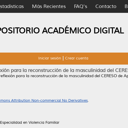
stadísticas
Más Recientes
FAQ's
Contacto
B
POSITORIO ACADÉMICO DIGITAL
Iniciar sesión
Crear cuenta
exión para la reconstrucción de la masculinidad del CE
reflexión para la reconstrucción de la masculinidad del CERESO de 
mons Attribution Non-commercial No Derivatives
.
Especialidad en Violencia Familiar