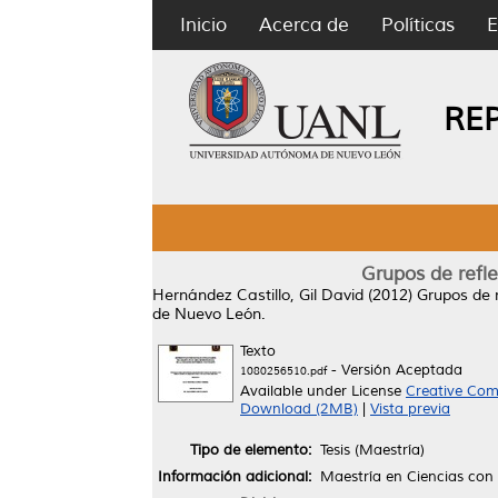
Inicio
Acerca de
Políticas
E
RE
Grupos de refl
Hernández Castillo, Gil David
(2012)
Grupos de 
de Nuevo León.
Texto
- Versión Aceptada
1080256510.pdf
Available under License
Creative Com
Download (2MB)
|
Vista previa
Tipo de elemento:
Tesis (Maestría)
Información adicional:
Maestría en Ciencias con 