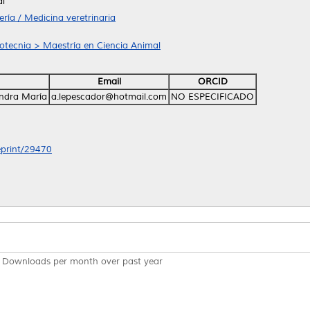
al
ría / Medicina veretrinaria
ootecnia > Maestría en Ciencia Animal
Email
ORCID
andra María
a.lepescador@hotmail.com
NO ESPECIFICADO
/eprint/29470
Downloads per month over past year