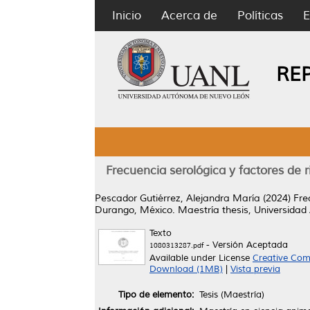
Inicio
Acerca de
Políticas
E
RE
Frecuencia serológica y factores de 
Pescador Gutiérrez, Alejandra María
(2024)
Fre
Durango, México.
Maestría thesis, Universida
Texto
- Versión Aceptada
1080313287.pdf
Available under License
Creative Com
Download (1MB)
|
Vista previa
Tipo de elemento:
Tesis (Maestría)