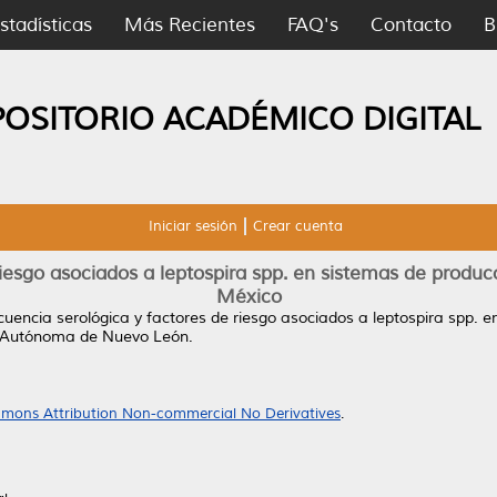
stadísticas
Más Recientes
FAQ's
Contacto
B
POSITORIO ACADÉMICO DIGITAL
Iniciar sesión
Crear cuenta
riesgo asociados a leptospira spp. en sistemas de produ
México
cuencia serológica y factores de riesgo asociados a leptospira spp. 
d Autónoma de Nuevo León.
mons Attribution Non-commercial No Derivatives
.