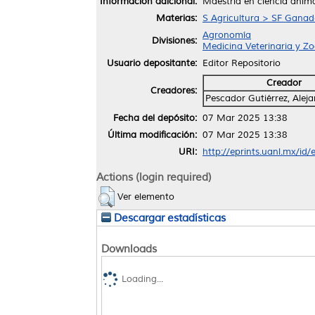
Información adicional:
Maestría en ciencia anim
Materias:
S Agricultura > SF Ganade
Agronomía
Divisiones:
Medicina Veterinaria y Z
Usuario depositante:
Editor Repositorio
Creador
Creadores:
Pescador Gutiérrez, Alej
Fecha del depósito:
07 Mar 2025 13:38
Última modificación:
07 Mar 2025 13:38
URI:
http://eprints.uanl.mx/id
Actions (login required)
Ver elemento
Descargar estadísticas
Downloads
Loading...