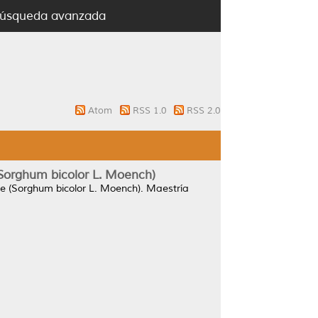
úsqueda avanzada
Atom
RSS 1.0
RSS 2.0
(Sorghum bicolor L. Moench)
ce (Sorghum bicolor L. Moench).
Maestría