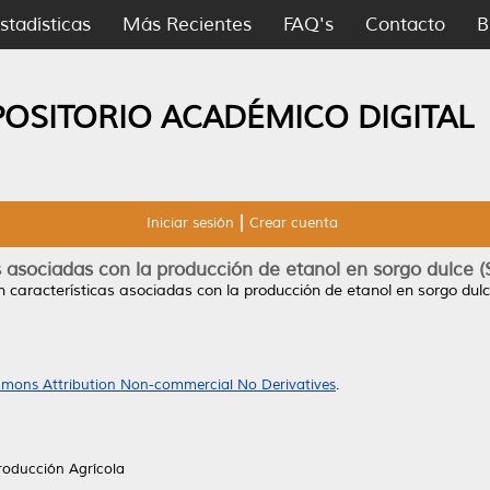
stadísticas
Más Recientes
FAQ's
Contacto
B
POSITORIO ACADÉMICO DIGITAL
Iniciar sesión
Crear cuenta
as asociadas con la producción de etanol en sorgo dulce 
n características asociadas con la producción de etanol en sorgo dul
mons Attribution Non-commercial No Derivatives
.
roducción Agrícola