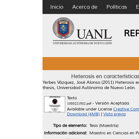
Inicio
Acerca de
Políticas
E
RE
Heterosis en característic
Yerbes Vázquez, José Alonso
(2011)
Heterosis e
thesis, Universidad Autónoma de Nuevo León.
Texto
- Versión Aceptada
1080221582.pdf
Available under License
Creative Com
Download (4MB)
|
Vista previa
Tipo de elemento:
Tesis (Maestría)
Información adicional:
Maestro en Ciencias en P