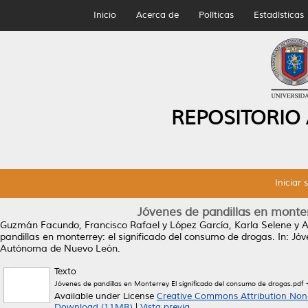
Inicio
Acerca de
Políticas
Estadísticas
REPOSITORIO
Iniciar 
Jóvenes de pandillas en monter
Guzmán Facundo, Francisco Rafael
y
López García, Karla Selene
y
A
pandillas en monterrey: el significado del consumo de drogas.
In: Jóv
Autónoma de Nuevo León.
Texto
-
Jóvenes de pandillas en Monterrey El significado del consumo de drogas.pdf
Available under License
Creative Commons Attribution Non
Download (11MB)
|
Vista previa