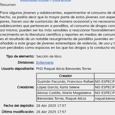
Resumen
Para algunos jóvenes y adolescentes, experimentar el consumo de drog
hecho, se podría decir que la mayor parte de estos jóvenes son expe
pares, hacen uso de sustancias de manera ocasional y no necesaria
adolescentes que pertenecen a pandillas, el consumo de drogas cons
así mismo, pueden ser los más sensibles a reaccionar favorableme
crecimiento en la literatura científica y reportes en medios de comun
es el resultado de un notable resurgimiento de pandillas juveniles e
añadido a este grupo de jóvenes estereotipos de violencia, de uso y t
son percibidas como espacios en los que las drogas y la conducta vi
Tipo de elemento:
Sección de libro.
Divisiones:
Enfermería
Usuario depositante:
PhD Raquel Alicia Benavdes Torres
Creador
Guzmán Facundo, Francisco Rafael
NO ESPECI
Creadores:
López García, Karla Selene
NO ESPECI
Alonso Castillo, María Magdalena
NO ESPECI
Benavides Torres, Raquel Alicia
raquel.bena
Fecha del depósito:
28 Abr 2025 17:57
Última modificación:
28 Abr 2025 17:57