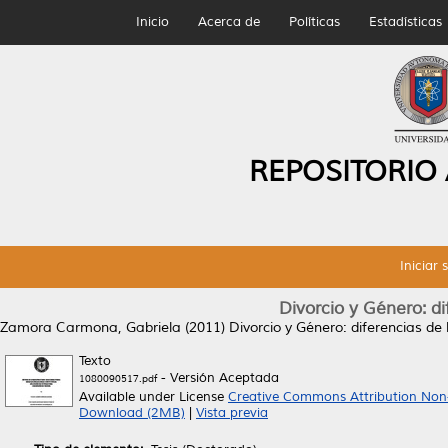
Inicio
Acerca de
Políticas
Estadísticas
REPOSITORIO
Iniciar 
Divorcio y Género: di
Zamora Carmona, Gabriela
(2011)
Divorcio y Género: diferencias de 
Texto
- Versión Aceptada
1080090517.pdf
Available under License
Creative Commons Attribution Non
Download (2MB)
|
Vista previa