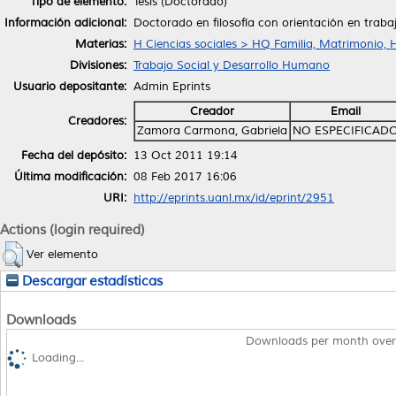
Tipo de elemento:
Tesis (Doctorado)
Información adicional:
Doctorado en filosofía con orientación en trabaj
Materias:
H Ciencias sociales > HQ Familia, Matrimonio, 
Divisiones:
Trabajo Social y Desarrollo Humano
Usuario depositante:
Admin Eprints
Creador
Email
Creadores:
Zamora Carmona, Gabriela
NO ESPECIFICAD
Fecha del depósito:
13 Oct 2011 19:14
Última modificación:
08 Feb 2017 16:06
URI:
http://eprints.uanl.mx/id/eprint/2951
Actions (login required)
Ver elemento
Descargar estadísticas
Downloads
Downloads per month over
Loading...