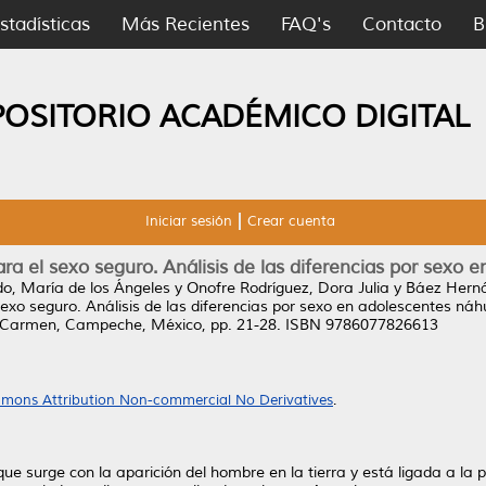
stadísticas
Más Recientes
FAQ's
Contacto
B
POSITORIO ACADÉMICO DIGITAL
Iniciar sesión
Crear cuenta
ra el sexo seguro. Análisis de las diferencias por sexo 
o, María de los Ángeles
y
Onofre Rodríguez, Dora Julia
y
Báez Herná
exo seguro. Análisis de las diferencias por sexo en adolescentes náhu
 Carmen, Campeche, México, pp. 21-28. ISBN 9786077826613
mons Attribution Non-commercial No Derivatives
.
e surge con la aparición del hombre en la tierra y está ligada a la pr