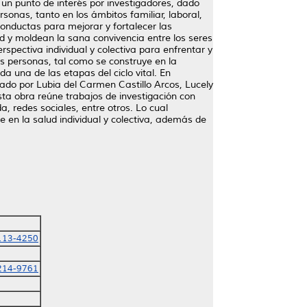
un punto de interés por investigadores, dado
sonas, tanto en los ámbitos familiar, laboral,
conductas para mejorar y fortalecer las
d y moldean la sana convivencia entre los seres
spectiva individual y colectiva para enfrentar y
as personas, tal como se construye en la
da una de las etapas del ciclo vital. En
do por Lubia del Carmen Castillo Arcos, Lucely
ta obra reúne trabajos de investigación con
, redes sociales, entre otros. Lo cual
 en la salud individual y colectiva, además de
113-4250
214-9761