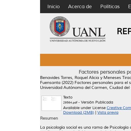
Inicio
Acerca de
Políticas
E
RE
Factores personales pa
Benavides Torres, Raquel Alicia
y
Meneses Tirad
Fuensanta
(2022)
Factores personales para el s
Universidad Autónoma del Carmen, Ciudad del
Texto
- Versión Publicada
29564.pdf
Available under License
Creative Com
Download (2MB)
|
Vista previa
Resumen
La psicología social es una rama de Psicología qu