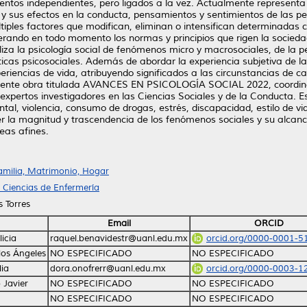
entos independientes, pero ligados a la vez. Actualmente representa 
y sus efectos en la conducta, pensamientos y sentimientos de las per
ltiples factores que modifican, eliminan o intensifican determinadas 
derando en todo momento los normas y principios que rigen la socieda
za la psicología social de fenómenos micro y macrosociales, de la per
icas psicosociales. Además de abordar la experiencia subjetiva de l
eriencias de vida, atribuyendo significados a las circunstancias de ca
iguiente obra titulada AVANCES EN PSICOLOGÍA SOCIAL 2022, coordina
xpertos investigadores en las Ciencias Sociales y de la Conducta. Es
l, violencia, consumo de drogas, estrés, discapacidad, estilo de vida
 la magnitud y trascendencia de los fenómenos sociales y su alcance
reas afines.
amilia, Matrimonio, Hogar
 Ciencias de Enfermería
 Torres
Email
ORCID
icia
raquel.benavidestr@uanl.edu.mx
orcid.org/0000-0001-5
los Ángeles
NO ESPECIFICADO
NO ESPECIFICADO
lia
dora.onofrerr@uanl.edu.mx
orcid.org/0000-0003-1
 Javier
NO ESPECIFICADO
NO ESPECIFICADO
NO ESPECIFICADO
NO ESPECIFICADO