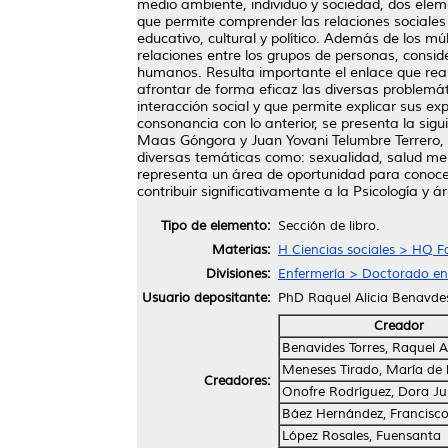
medio ambiente, individuo y sociedad, dos elem
que permite comprender las relaciones sociales 
educativo, cultural y político. Además de los mú
relaciones entre los grupos de personas, consi
humanos. Resulta importante el enlace que reali
afrontar de forma eficaz las diversas problemát
interacción social y que permite explicar sus exp
consonancia con lo anterior, se presenta la s
Maas Góngora y Juan Yovani Telumbre Terrero, e
diversas temáticas como: sexualidad, salud menta
representa un área de oportunidad para conocer
contribuir significativamente a la Psicología y á
Tipo de elemento:
Sección de libro.
Materias:
H Ciencias sociales > HQ F
Divisiones:
Enfermería > Doctorado en
Usuario depositante:
PhD Raquel Alicia Benavdes
Creador
Benavides Torres, Raquel Al
Meneses Tirado, María de 
Creadores:
Onofre Rodríguez, Dora Ju
Báez Hernández, Francisco
López Rosales, Fuensanta