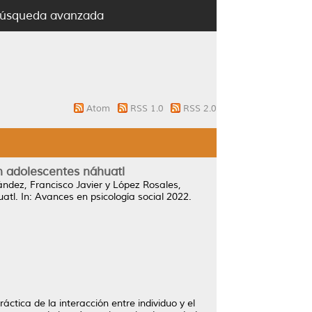
úsqueda avanzada
Atom
RSS 1.0
RSS 2.0
en adolescentes náhuatl
ndez, Francisco Javier
y
López Rosales,
atl.
In: Avances en psicología social 2022.
áctica de la interacción entre individuo y el