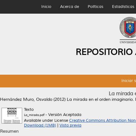
Inicio
Acerca de
Políticas
Estadísticas
REPOSITORIO
Iniciar 
La mirada 
Hernández Muro, Osvaldo
(2012)
La mirada en el orden imaginario.
I
Texto
- Versión Aceptada
La_mirada.pdf
Available under License
Creative Commons Attribution Non
Download (1MB)
|
Vista previa
Resumen