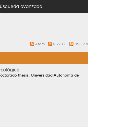
úsqueda avanzada
Atom
RSS 1.0
RSS 2.0
ecológico
octorado thesis, Universidad Autónoma de