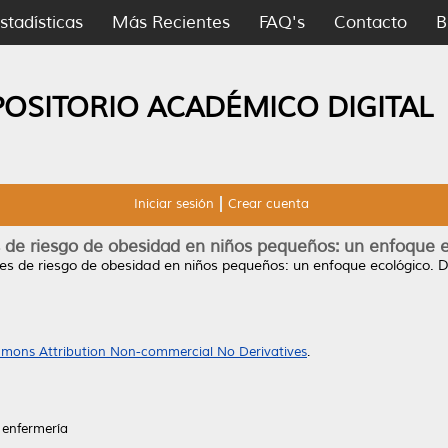
stadísticas
Más Recientes
FAQ's
Contacto
B
POSITORIO ACADÉMICO DIGITAL
Iniciar sesión
Crear cuenta
 de riesgo de obesidad en niños pequeños: un enfoque 
es de riesgo de obesidad en niños pequeños: un enfoque ecológico.
D
mons Attribution Non-commercial No Derivatives
.
 enfermería