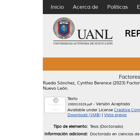
Inicio
Acerca de
Políticas
E
RE
Factores
Rueda Sánchez, Cynthia Berenice
(2023)
Factor
Nuevo León.
Texto
- Versión Aceptada
1080313329.pdf
Available under License
Creative Com
Download (1MB)
|
Vista previa
Tipo de elemento:
Tesis (Doctorado)
Información adicional:
Doctorado en ciencias de