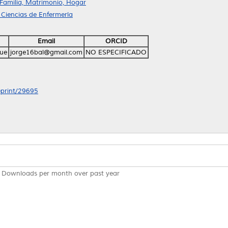
 Familia, Matrimonio, Hogar
 Ciencias de Enfermería
Email
ORCID
que
jorge16bal@gmail.com
NO ESPECIFICADO
/eprint/29695
Downloads per month over past year