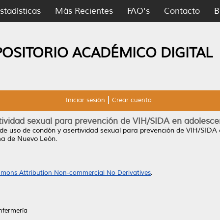
stadísticas
Más Recientes
FAQ's
Contacto
B
POSITORIO ACADÉMICO DIGITAL
Iniciar sesión
Crear cuenta
tividad sexual para prevención de VIH/SIDA en adolesc
 de uso de condón y asertividad sexual para prevención de VIH/SIDA
ma de Nuevo León.
mons Attribution Non-commercial No Derivatives
.
nfermería