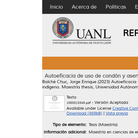
Inicio
Acerca de
Políticas
E
RE
Autoeficacia de uso de condón y aser
Balché Chuc, Jorge Enrique
(2023)
Autoeficacia
indígena.
Maestría thesis, Universidad Autóno
Texto
- Versión Aceptada
1080313348.pdf
Available under License
Creative Com
Download (369kB)
|
Vista previa
Tipo de elemento:
Tesis (Maestría)
Información adicional:
Maestría en ciencias de e