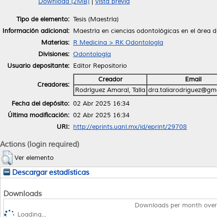
Download (2MB)
|
Vista previa
Tipo de elemento:
Tesis (Maestría)
Información adicional:
Maestría en ciencias odontológicas en el área 
Materias:
R Medicina > RK Odontología
Divisiones:
Odontología
Usuario depositante:
Editor Repositorio
Creador
Email
Creadores:
Rodríguez Amaral, Talía
dra.taliarodriguez@gm
Fecha del depósito:
02 Abr 2025 16:34
Última modificación:
02 Abr 2025 16:34
URI:
http://eprints.uanl.mx/id/eprint/29708
Actions (login required)
Ver elemento
Descargar estadísticas
Downloads
Downloads per month over
Loading...