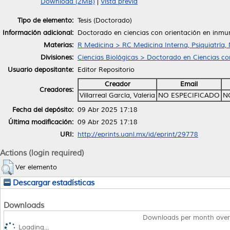
Download (2MB)
|
Vista previa
Tipo de elemento:
Tesis (Doctorado)
Información adicional:
Doctorado en ciencias con orientación en inmu
Materias:
R Medicina > RC Medicina Interna, Psiquiatría,
Divisiones:
Ciencias Biológicas > Doctorado en Ciencias co
Usuario depositante:
Editor Repositorio
Creador
Email
Creadores:
Villarreal García, Valeria
NO ESPECIFICADO
N
Fecha del depósito:
09 Abr 2025 17:18
Última modificación:
09 Abr 2025 17:18
URI:
http://eprints.uanl.mx/id/eprint/29778
Actions (login required)
Ver elemento
Descargar estadísticas
Downloads
Downloads per month over
Loading...