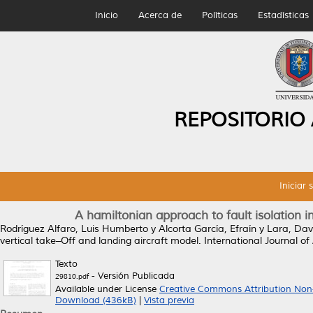
Inicio
Acerca de
Políticas
Estadísticas
REPOSITORIO
Iniciar 
A hamiltonian approach to fault isolation i
Rodríguez Alfaro, Luis Humberto
y
Alcorta García, Efraín
y
Lara, Dav
vertical take–Off and landing aircraft model.
International Journal o
Texto
- Versión Publicada
29810.pdf
Available under License
Creative Commons Attribution Non
Download (436kB)
|
Vista previa