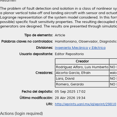
Resumen
The problem of fault detection and isolation in a class of nonlinear 
a planar vertical take-off and landing aircraft with sensor and actuat
Lagrange representation of the system model considered. In this form
possible) specific fault sensitivity properties. The resulting decoup
generators are designed. The results are presented through simulati
Tipo de elemento:
Article
Palabras claves no controlados:
Hamiltoniano, Observador, Diagnóstico
Divisiones:
Ingeniería Mecánica y Eléctrica
Usuario depositante:
Editor Repositorio
Creador
Rodríguez Alfaro, Luis Humberto
NO 
Creadores:
Alcorta García, Efraín
eal
Lara, David
NO 
Romero, Gerardo
NO 
Fecha del depósito:
05 Sep 2025 17:02
Última modificación:
28 Abr 2026 19:34
URI:
http://eprints.uanl.mx/id/eprint/29810
Actions (login required)