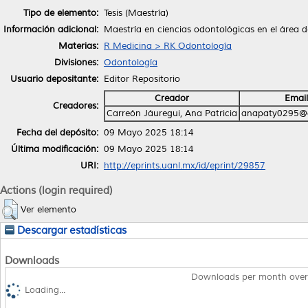
Tipo de elemento:
Tesis (Maestría)
Información adicional:
Maestría en ciencias odontológicas en el área 
Materias:
R Medicina > RK Odontología
Divisiones:
Odontología
Usuario depositante:
Editor Repositorio
Creador
Email
Creadores:
Carreón Jáuregui, Ana Patricia
anapaty0295@
Fecha del depósito:
09 Mayo 2025 18:14
Última modificación:
09 Mayo 2025 18:14
URI:
http://eprints.uanl.mx/id/eprint/29857
Actions (login required)
Ver elemento
Descargar estadísticas
Downloads
Downloads per month over
Loading...