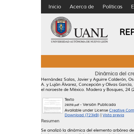
Inicio
Acerca de
Políticas
E
RE
Dinámica del cr
Hernández Salas, Javier
y
Aguirre Calderón, Os
A.
y
Luján Álvarez, Concepción
y
Olivas García,
el noroeste de México.
Madera y Bosques, 24 (
Texto
- Versión Publicada
29859.pdf
Available under License
Creative Com
Download (723kB)
|
Vista previa
Resumen
Se analizó la dinámica del elemento arbóreo de 