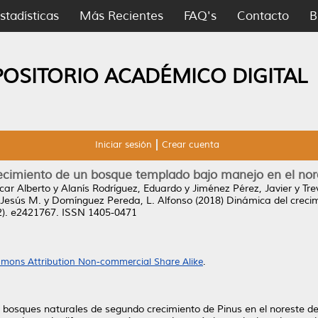
stadísticas
Más Recientes
FAQ's
Contacto
B
POSITORIO ACADÉMICO DIGITAL
Iniciar sesión
Crear cuenta
ecimiento de un bosque templado bajo manejo en el no
car Alberto
y
Alanís Rodríguez, Eduardo
y
Jiménez Pérez, Javier
y
Tre
 Jesús M.
y
Domínguez Pereda, L. Alfonso
(2018)
Dinámica del creci
2). e2421767. ISSN 1405-0471
mons Attribution Non-commercial Share Alike
.
bosques naturales de segundo crecimiento de Pinus en el noreste de 