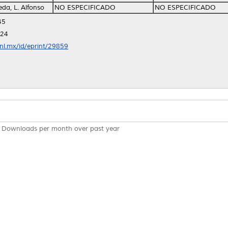
da, L. Alfonso
NO ESPECIFICADO
NO ESPECIFICADO
45
:24
anl.mx/id/eprint/29859
Downloads per month over past year