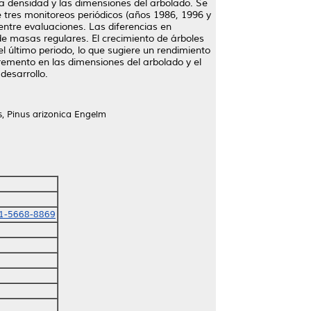
la densidad y las dimensiones del arbolado. Se
de tres monitoreos periódicos (años 1986, 1996 y
ntre evaluaciones. Las diferencias en
de masas regulares. El crecimiento de árboles
 último periodo, lo que sugiere un rendimiento
cremento en las dimensiones del arbolado y el
desarrollo.
s, Pinus arizonica Engelm
01-5668-8869