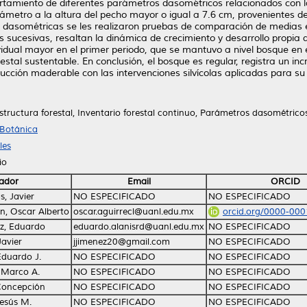
portamiento de diferentes parámetros dasométricos relacionados con 
 diámetro a la altura del pecho mayor o igual a 7.6 cm, provenientes 
 dasométricas se les realizaron pruebas de comparación de medias e
 sucesivas, resaltan la dinámica de crecimiento y desarrollo propia 
dual mayor en el primer periodo, que se mantuvo a nivel bosque en el
stal sustentable. En conclusión, el bosque es regular, registra un in
cción maderable con las intervenciones silvícolas aplicadas para su 
Estructura forestal, Inventario forestal continuo, Parámetros dasométrico
 Botánica
les
io
ador
Email
ORCID
, Javier
NO ESPECIFICADO
NO ESPECIFICADO
n, Oscar Alberto
oscar.aguirrecl@uanl.edu.mx
orcid.org/0000-00
ez, Eduardo
eduardo.alanisrd@uanl.edu.mx
NO ESPECIFICADO
Javier
jjimenez20@gmail.com
NO ESPECIFICADO
Eduardo J.
NO ESPECIFICADO
NO ESPECIFICADO
 Marco A.
NO ESPECIFICADO
NO ESPECIFICADO
 Concepción
NO ESPECIFICADO
NO ESPECIFICADO
Jesús M.
NO ESPECIFICADO
NO ESPECIFICADO