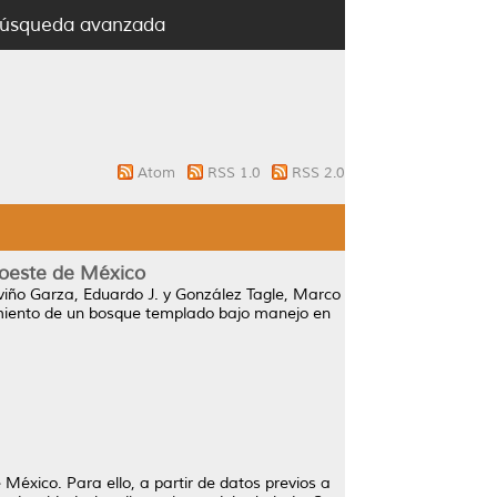
úsqueda avanzada
Atom
RSS 1.0
RSS 2.0
roeste de México
viño Garza, Eduardo J.
y
González Tagle, Marco
miento de un bosque templado bajo manejo en
México. Para ello, a partir de datos previos a