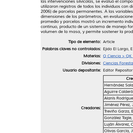
las intervenciones silvícolas, se evaluó el com
utilizaron registros de todos los individuos con
2006) de parcelas permanentes. A las variables
dimensiones de los parámetros, en evaluaciones
promedio y parcelas mostró un incremento indivi
continuo, producto de un sistema de manejo fore
volumen de la masa, y permite sostener la produ
Tipo de elemento:
Article
Palabras claves no controlados:
Ejido El Largo, 
Materias:
Q Ciencia > QK
Divisiones:
Ciencias Foresta
Usuario depositante:
Editor Repositor
Cre
Hernández Salas
Aguirre Calderó
Alanís Rodrígu
Jiménez Pérez, 
Creadores:
Treviño Garza, 
González Tagle,
Luján Álvarez,
Olivas García, 