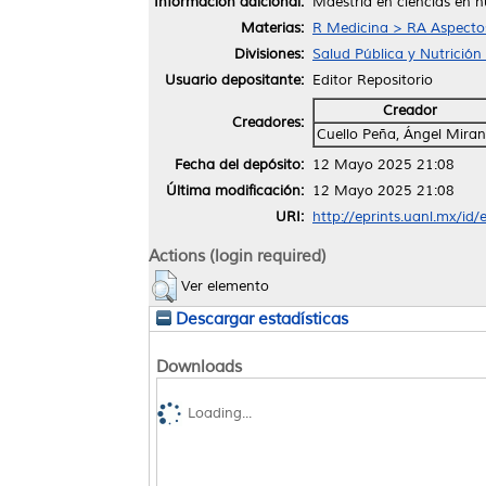
Información adicional:
Maestría en ciencias en n
Materias:
R Medicina > RA Aspectos
Divisiones:
Salud Pública y Nutrición
Usuario depositante:
Editor Repositorio
Creador
Creadores:
Cuello Peña, Ángel Mira
Fecha del depósito:
12 Mayo 2025 21:08
Última modificación:
12 Mayo 2025 21:08
URI:
http://eprints.uanl.mx/id
Actions (login required)
Ver elemento
Descargar estadísticas
Downloads
Loading...