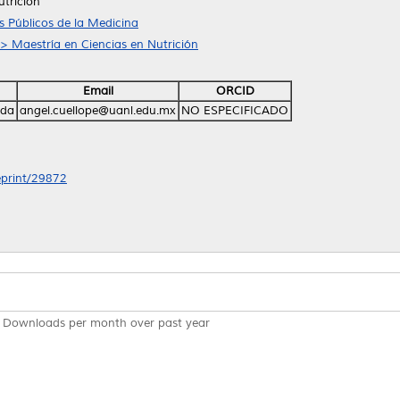
utrición
 Públicos de la Medicina
 > Maestría en Ciencias en Nutrición
Email
ORCID
nda
angel.cuellope@uanl.edu.mx
NO ESPECIFICADO
/eprint/29872
Downloads per month over past year