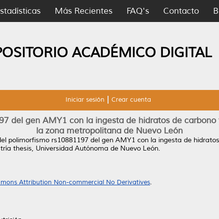
stadísticas
Más Recientes
FAQ's
Contacto
B
POSITORIO ACADÉMICO DIGITAL
Iniciar sesión
Crear cuenta
97 del gen AMY1 con la ingesta de hidratos de carbono 
la zona metropolitana de Nuevo León
del polimorfismo rs10881197 del gen AMY1 con la ingesta de hidratos
ría thesis, Universidad Autónoma de Nuevo León.
mons Attribution Non-commercial No Derivatives
.