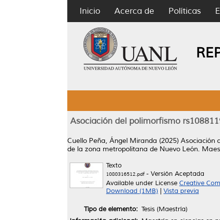
Inicio
Acerca de
Políticas
E
RE
Asociación del polimorfismo rs108811
Cuello Peña, Ángel Miranda
(2025)
Asociación 
de la zona metropolitana de Nuevo León.
Maest
Texto
- Versión Aceptada
1080316512.pdf
Available under License
Creative Com
Download (1MB)
|
Vista previa
Tipo de elemento:
Tesis (Maestría)