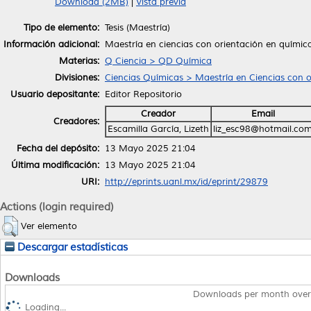
Download (2MB)
|
Vista previa
Tipo de elemento:
Tesis (Maestría)
Información adicional:
Maestría en ciencias con orientación en química
Materias:
Q Ciencia > QD Química
Divisiones:
Ciencias Químicas > Maestría en Ciencias con o
Usuario depositante:
Editor Repositorio
Creador
Email
Creadores:
Escamilla García, Lizeth
liz_esc98@hotmail.co
Fecha del depósito:
13 Mayo 2025 21:04
Última modificación:
13 Mayo 2025 21:04
URI:
http://eprints.uanl.mx/id/eprint/29879
Actions (login required)
Ver elemento
Descargar estadísticas
Downloads
Downloads per month over
Loading...