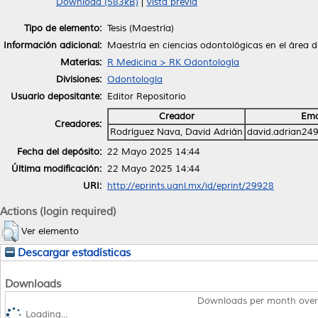
Download (583kB)
|
Vista previa
Tipo de elemento:
Tesis (Maestría)
Información adicional:
Maestría en ciencias odontológicas en el área 
Materias:
R Medicina > RK Odontología
Divisiones:
Odontología
Usuario depositante:
Editor Repositorio
Creador
Ema
Creadores:
Rodríguez Nava, David Adrián
david.adrian24
Fecha del depósito:
22 Mayo 2025 14:44
Última modificación:
22 Mayo 2025 14:44
URI:
http://eprints.uanl.mx/id/eprint/29928
Actions (login required)
Ver elemento
Descargar estadísticas
Downloads
Downloads per month over
Loading...