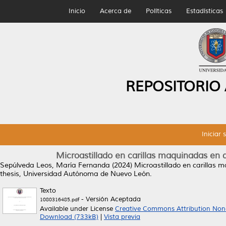
Inicio
Acerca de
Políticas
Estadísticas
REPOSITORIO
Iniciar 
Microastillado en carillas maquinadas en di
Sepúlveda Leos, María Fernanda
(2024)
Microastillado en carillas m
thesis, Universidad Autónoma de Nuevo León.
Texto
- Versión Aceptada
1080316485.pdf
Available under License
Creative Commons Attribution Non
Download (733kB)
|
Vista previa