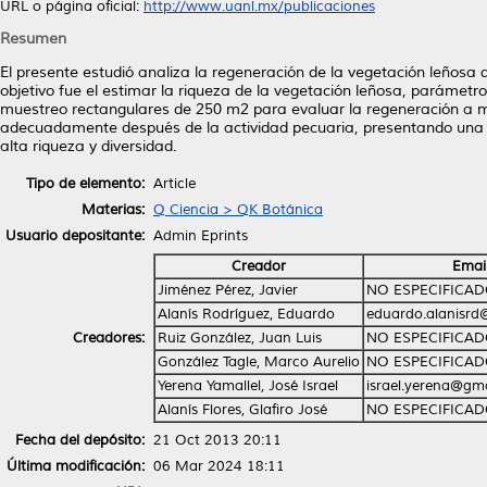
URL o página oficial:
http://www.uanl.mx/publicaciones
Resumen
El presente estudió analiza la regeneración de la vegetación leñosa d
objetivo fue el estimar la riqueza de la vegetación leñosa, parámetros
muestreo rectangulares de 250 m2 para evaluar la regeneración a 
adecuadamente después de la actividad pecuaria, presentando una a
alta riqueza y diversidad.
Tipo de elemento:
Article
Materias:
Q Ciencia > QK Botánica
Usuario depositante:
Admin Eprints
Creador
Emai
Jiménez Pérez, Javier
NO ESPECIFICA
Alanís Rodríguez, Eduardo
eduardo.alanisrd
Creadores:
Ruiz González, Juan Luis
NO ESPECIFICA
González Tagle, Marco Aurelio
NO ESPECIFICA
Yerena Yamallel, José Israel
israel.yerena@gm
Alanís Flores, Glafiro José
NO ESPECIFICA
Fecha del depósito:
21 Oct 2013 20:11
Última modificación:
06 Mar 2024 18:11