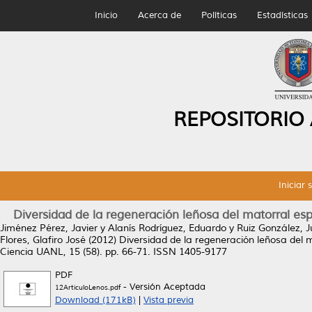
Inicio
Acerca de
Políticas
Estadísticas
REPOSITORIO
Iniciar 
Diversidad de la regeneración leñosa del matorral esp
Jiménez Pérez, Javier
y
Alanís Rodríguez, Eduardo
y
Ruiz González, J
Flores, Glafiro José
(2012)
Diversidad de la regeneración leñosa del m
Ciencia UANL, 15 (58). pp. 66-71. ISSN 1405-9177
PDF
- Versión Aceptada
12ArticuloLenos.pdf
Download (171kB)
|
Vista previa