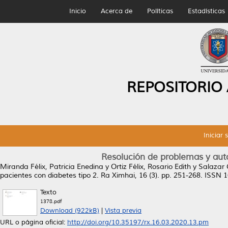
Inicio
Acerca de
Políticas
Estadísticas
REPOSITORIO
Iniciar 
Resolución de problemas y aut
Miranda Félix, Patricia Enedina
y
Ortiz Félix, Rosario Edith
y
Salazar 
pacientes con diabetes tipo 2.
Ra Ximhai, 16 (3). pp. 251-268. ISSN 
Texto
1378.pdf
Download (922kB)
|
Vista previa
URL o página oficial:
http://doi.org/10.35197/rx.16.03.2020.13.pm