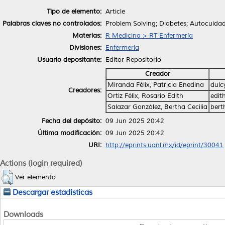
Tipo de elemento:
Article
Palabras claves no controlados:
Problem Solving; Diabetes; Autocuidad
Materias:
R Medicina > RT Enfermería
Divisiones:
Enfermería
Usuario depositante:
Editor Repositorio
Creador
Miranda Félix, Patricia Enedina
dul
Creadores:
Ortiz Félix, Rosario Edith
edit
Salazar González, Bertha Cecilia
bert
Fecha del depósito:
09 Jun 2025 20:42
Última modificación:
09 Jun 2025 20:42
URI:
http://eprints.uanl.mx/id/eprint/30041
Actions (login required)
Ver elemento
Descargar estadísticas
Downloads