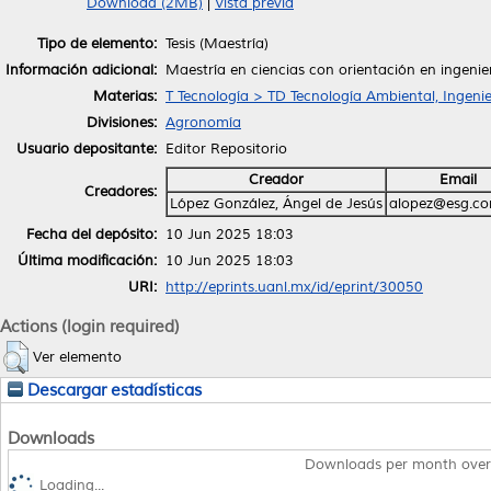
Download (2MB)
|
Vista previa
Tipo de elemento:
Tesis (Maestría)
Información adicional:
Maestría en ciencias con orientación en ingenie
Materias:
T Tecnología > TD Tecnología Ambiental, Ingenie
Divisiones:
Agronomía
Usuario depositante:
Editor Repositorio
Creador
Email
Creadores:
López González, Ángel de Jesús
alopez@esg.c
Fecha del depósito:
10 Jun 2025 18:03
Última modificación:
10 Jun 2025 18:03
URI:
http://eprints.uanl.mx/id/eprint/30050
Actions (login required)
Ver elemento
Descargar estadísticas
Downloads
Downloads per month over
Loading...