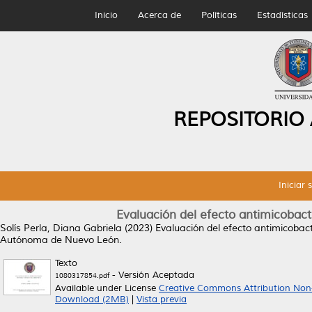
Inicio
Acerca de
Políticas
Estadísticas
REPOSITORIO
Iniciar 
Evaluación del efecto antimicobacte
Solís Perla, Diana Gabriela
(2023)
Evaluación del efecto antimicobacte
Autónoma de Nuevo León.
Texto
- Versión Aceptada
1080317854.pdf
Available under License
Creative Commons Attribution Non
Download (2MB)
|
Vista previa