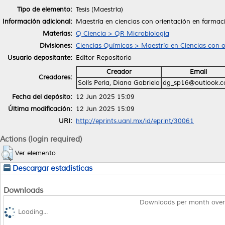
Tipo de elemento:
Tesis (Maestría)
Información adicional:
Maestría en ciencias con orientación en farmac
Materias:
Q Ciencia > QR Microbiología
Divisiones:
Ciencias Químicas > Maestría en Ciencias con 
Usuario depositante:
Editor Repositorio
Creador
Email
Creadores:
Solís Perla, Diana Gabriela
dg_sp16@outlook.
Fecha del depósito:
12 Jun 2025 15:09
Última modificación:
12 Jun 2025 15:09
URI:
http://eprints.uanl.mx/id/eprint/30061
Actions (login required)
Ver elemento
Descargar estadísticas
Downloads
Downloads per month over
Loading...