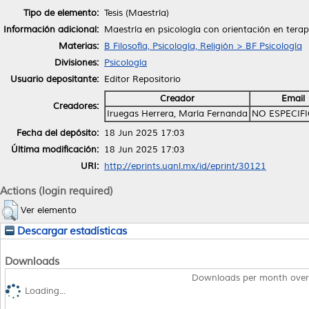
Tipo de elemento:
Tesis (Maestría)
Información adicional:
Maestría en psicología con orientación en terap
Materias:
B Filosofía, Psicología, Religión > BF Psicología
Divisiones:
Psicología
Usuario depositante:
Editor Repositorio
Creador
Email
Creadores:
Iruegas Herrera, María Fernanda
NO ESPECIF
Fecha del depósito:
18 Jun 2025 17:03
Última modificación:
18 Jun 2025 17:03
URI:
http://eprints.uanl.mx/id/eprint/30121
Actions (login required)
Ver elemento
Descargar estadísticas
Downloads
Downloads per month over
Loading...