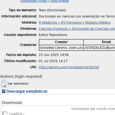
Download (5MB)
|
Vista previa
Tipo de elemento:
Tesis (Doctorado)
Información adicional:
Doctorado en ciencias con orientación en farm
Materias:
R Medicina > RS Farmacia y Materia Médica
Divisiones:
Ciencias Químicas > Doctorado en Ciencias con
Usuario depositante:
Editor Repositorio
Creador
Email
Creadores:
González Llerena, José Luis
JGONZALEZL@uanl
Fecha del depósito:
23 Jun 2025 19:56
Última modificación:
01 Jul 2025 14:17
URI:
http://eprints.uanl.mx/id/eprint/30140
Actions (login required)
Ver elemento
Descargar estadísticas
Downloads
Downloads per month over
Loading...