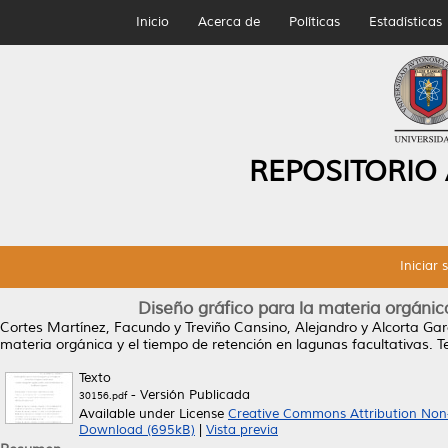
Inicio
Acerca de
Políticas
Estadísticas
REPOSITORIO
Iniciar 
Diseño gráfico para la materia orgánic
Cortes Martínez, Facundo
y
Treviño Cansino, Alejandro
y
Alcorta Gar
materia orgánica y el tiempo de retención en lagunas facultativas.
Te
Texto
- Versión Publicada
30156.pdf
Available under License
Creative Commons Attribution Non
Download (695kB)
|
Vista previa