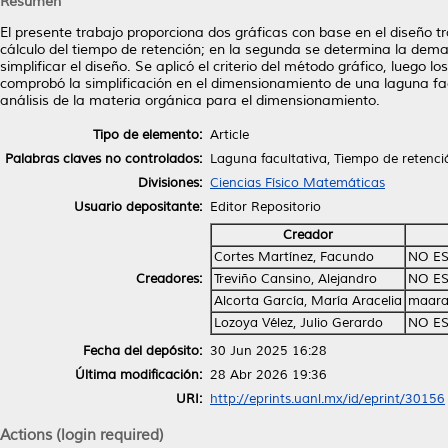
Resumen
El presente trabajo proporciona dos gráficas con base en el diseño tr
cálculo del tiempo de retención; en la segunda se determina la deman
simplificar el diseño. Se aplicó el criterio del método gráfico, luego 
comprobó la simplificación en el dimensionamiento de una laguna fac
análisis de la materia orgánica para el dimensionamiento.
Tipo de elemento:
Article
Palabras claves no controlados:
Laguna facultativa, Tiempo de retenc
Divisiones:
Ciencias Físico Matemáticas
Usuario depositante:
Editor Repositorio
Creador
Cortes Martínez, Facundo
NO ES
Creadores:
Treviño Cansino, Alejandro
NO ES
Alcorta García, María Aracelia
maara
Lozoya Vélez, Julio Gerardo
NO ES
Fecha del depósito:
30 Jun 2025 16:28
Última modificación:
28 Abr 2026 19:36
URI:
http://eprints.uanl.mx/id/eprint/30156
Actions (login required)