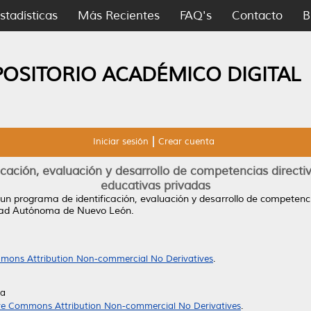
stadísticas
Más Recientes
FAQ's
Contacto
B
POSITORIO ACADÉMICO DIGITAL
Iniciar sesión
Crear cuenta
ación, evaluación y desarrollo de competencias directiv
educativas privadas
un programa de identificación, evaluación y desarrollo de competencia
idad Autónoma de Nuevo León.
mons Attribution Non-commercial No Derivatives
.
da
ve Commons Attribution Non-commercial No Derivatives
.