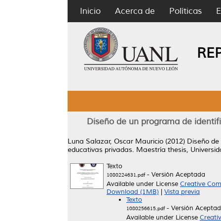
Inicio
Acerca de
Políticas
E
RE
Diseño de un programa de identific
Luna Salazar, Oscar Mauricio
(2012)
Diseño de 
educativas privadas.
Maestría thesis, Univers
Texto
- Versión Aceptada
1080224631.pdf
Available under License
Creative Com
Download (1MB)
|
Vista previa
Texto
- Versión Acepta
1080256615.pdf
Available under License
Creati