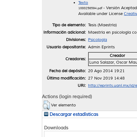
Texto
- Versión Acepta
1080256594.pdf
Available under License
Creati
Tipo de elemento:
Tesis (Maestría)
Información adicional:
Maestría en psicología co
Divisiones:
Psicología
Usuario depositante:
Admin Eprints
Creador
Creadores:
Luna Salazar, Oscar Mau
Fecha del depósito:
20 Ago 2014 19:21
Última modificación:
27 Nov 2019 14:48
URI:
http://eprints.uanl.mx/id/
Actions (login required)
Ver elemento
Descargar estadísticas
Downloads