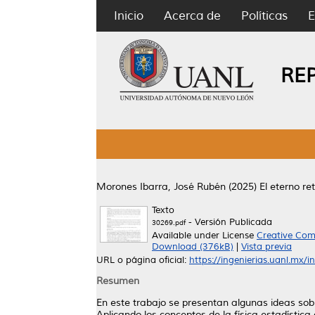
Inicio
Acerca de
Políticas
E
RE
Morones Ibarra, José Rubén
(2025)
El eterno re
Texto
- Versión Publicada
30269.pdf
Available under License
Creative Com
Download (376kB)
|
Vista previa
URL o página oficial:
https://ingenierias.uanl.mx/i
Resumen
En este trabajo se presentan algunas ideas sob
Aplicando los conceptos de la física estadística