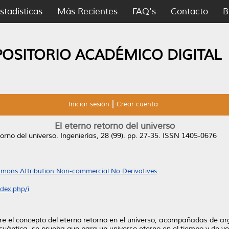
stadísticas
Más Recientes
FAQ's
Contacto
B
POSITORIO ACADÉMICO DIGITAL
Iniciar sesión
Crear cuenta
El eterno retorno del universo
torno del universo.
Ingenierías, 28 (99). pp. 27-35. ISSN 1405-0676
mons Attribution Non-commercial No Derivatives
.
ndex.php/i
re el concepto del eterno retorno en el universo, acompañadas de ar
 cuántica, se prueba que para un universo eterno en el tiempo y de vo