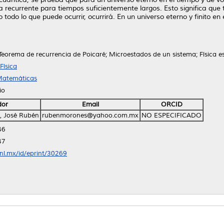
 recurrente para tiempos suficientemente largos. Esto significa que 
todo lo que puede ocurrir, ocurrirá. En un universo eterno y finito en
Teorema de recurrencia de Poicaré; Microestados de un sistema; Física es
Física
 Matemáticas
io
dor
Email
ORCID
, José Rubén
rubenmorones@yahoo.com.mx
NO ESPECIFICADO
46
47
anl.mx/id/eprint/30269