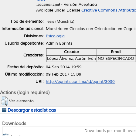
- Versión Aceptada
1080256842.pdf
Available under License
Creative Commons Attributi
Tipo de elemento:
Tesis (Maestría)
Información adicional:
Maestría en Ciencias con Orientación en Cogni
Divisiones:
Psicología
Usuario depositante:
Admin Eprints
Creador
Email
Creadores:
López Álvarez, Aarón Iván
NO ESPECIFICADO
Fecha del depósito:
04 Sep 2014 19:59
Última modificación:
09 Feb 2017 15:09
URI:
http://eprints.uanl.mx/id/eprint/3030
Actions (login required)
Ver elemento
Descargar estadísticas
Downloads
Downloads per month over