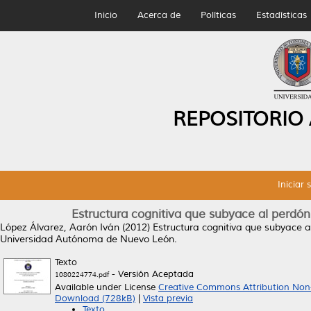
Inicio
Acerca de
Políticas
Estadísticas
REPOSITORIO
Iniciar 
Estructura cognitiva que subyace al perdón 
López Álvarez, Aarón Iván
(2012)
Estructura cognitiva que subyace al
Universidad Autónoma de Nuevo León.
Texto
- Versión Aceptada
1080224774.pdf
Available under License
Creative Commons Attribution Non
Download (728kB)
|
Vista previa
Texto