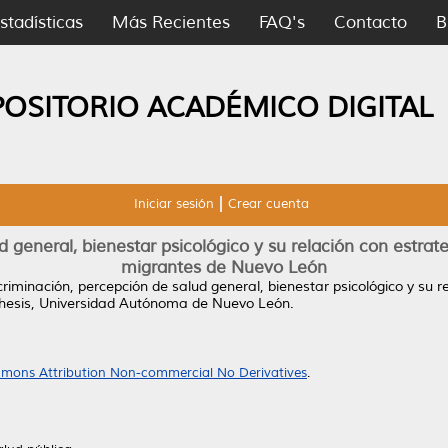
stadísticas
Más Recientes
FAQ's
Contacto
B
POSITORIO ACADÉMICO DIGITAL
Iniciar sesión
Crear cuenta
d general, bienestar psicológico y su relación con estra
migrantes de Nuevo León
criminación, percepción de salud general, bienestar psicológico y su 
hesis, Universidad Autónoma de Nuevo León.
mons Attribution Non-commercial No Derivatives
.