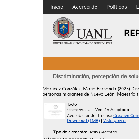
Inicio
Acerca de
Políticas
E
RE
Discriminación, percepción de salu
Martínez González, María Fernanda
(2025)
Dis
personas migrantes de Nuevo León.
Maestría t
Texto
- Versión Aceptada
1080287235.pdf
Available under License
Creative Com
Download (1MB)
|
Vista previa
Tipo de elemento:
Tesis (Maestría)