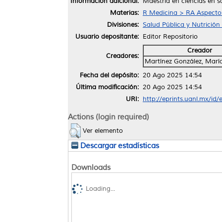
Información adicional:
Maestría en ciencias en s
Materias:
R Medicina > RA Aspectos
Divisiones:
Salud Pública y Nutrición
Usuario depositante:
Editor Repositorio
Creador
Creadores:
Martínez González, Marí
Fecha del depósito:
20 Ago 2025 14:54
Última modificación:
20 Ago 2025 14:54
URI:
http://eprints.uanl.mx/id
Actions (login required)
Ver elemento
Descargar estadísticas
Downloads
Loading...