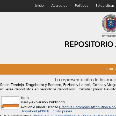
Inicio
Acerca de
Políticas
Estadísticas
REPOSITORIO
Iniciar 
La representación de las muje
Salas Zendejo, Dagoberto
y
Romero, Erizbed
y
Lomelí, Carlos
y
Varga
mujeres deportistas en periódicos deportivos.
Transdisciplinar. Revist
Texto
- Versión Publicada
30392.pdf
Available under License
Creative Commons Attribution Non
Download (439kB)
|
Vista previa