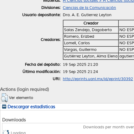
Materias:
H Ciencias sociales > H Ciencias Socia
Divisiones:
Ciencias de la Comunicación
Usuario depositante:
Dra. A. E. Gutierrez Leyton
Creador
Salas Zendejo, Dagoberto
NO ESP
Romero, Erizbed
NO ESP
Creadores:
Lomelí, Carlos
NO ESP
Vargas, Guillermo
NO ESP
Gutiérrez Leyton, Alma Elena
agutier
Fecha del depósito:
19 Sep 2025 21:20
Última modificación:
19 Sep 2025 21:24
URI:
http://eprints.uanl.mx/id/eprint/30392
Actions (login required)
Ver elemento
Descargar estadísticas
Downloads
Downloads per month over
Loading...