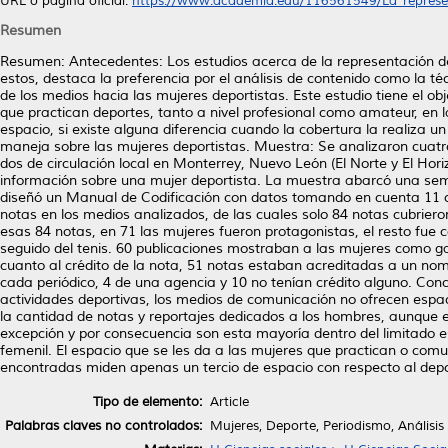
URL o página oficial:
https://www.academia.edu/116561549/La_represent
Resumen
Resumen: Antecedentes: Los estudios acerca de la representación d
estos, destaca la preferencia por el análisis de contenido como la té
de los medios hacia las mujeres deportistas. Este estudio tiene el ob
que practican deportes, tanto a nivel profesional como amateur, en l
espacio, si existe alguna diferencia cuando la cobertura la realiza u
maneja sobre las mujeres deportistas. Muestra: Se analizaron cuatro
dos de circulación local en Monterrey, Nuevo León (El Norte y El Horizo
información sobre una mujer deportista. La muestra abarcó una sema
diseñó un Manual de Codificación con datos tomando en cuenta 11 ca
notas en los medios analizados, de las cuales solo 84 notas cubrier
esas 84 notas, en 71 las mujeres fueron protagonistas, el resto fue c
seguido del tenis. 60 publicaciones mostraban a las mujeres como 
cuanto al crédito de la nota, 51 notas estaban acreditadas a un nom
cada periódico, 4 de una agencia y 10 no tenían crédito alguno. Conc
actividades deportivas, los medios de comunicación no ofrecen esp
la cantidad de notas y reportajes dedicados a los hombres, aunque 
excepción y por consecuencia son esta mayoría dentro del limitado es
femenil. El espacio que se les da a las mujeres que practican o com
encontradas miden apenas un tercio de espacio con respecto al depor
Tipo de elemento:
Article
Palabras claves no controlados:
Mujeres, Deporte, Periodismo, Análisis