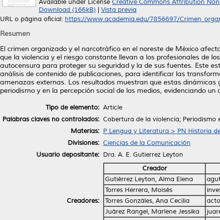
Available under License
Creative Commons Attribution Non
Download (166kB)
|
Vista previa
URL o página oficial:
https://www.academia.edu/7856697/Crimen_organi
Resumen
El crimen organizado y el narcotráfico en el noreste de México afecta
que la violencia y el riesgo constante llevan a los profesionales de
autocensura para proteger su seguridad y la de sus fuentes. Este est
análisis de contenido de publicaciones, para identificar las transfor
amenazas externas. Los resultados muestran que estas dinámicas gene
periodismo y en la percepción social de los medios, evidenciando un
Tipo de elemento:
Article
Palabras claves no controlados:
Cobertura de la violencia; Periodismo
Materias:
P Lengua y Literatura > PN Historia de
Divisiones:
Ciencias de la Comunicación
Usuario depositante:
Dra. A. E. Gutierrez Leyton
Creador
Gutiérrez Leyton, Alma Elena
agu
Torres Herrera, Moisés
inv
Creadores:
Torres Gonzáles, Ana Cecilia
act
Juárez Rangel, Marlene Jessika
juar