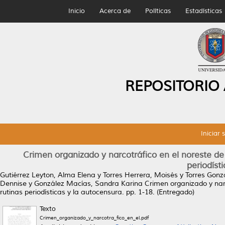
Inicio
Acerca de
Políticas
Estadísticas
REPOSITORIO
Iniciar 
Crimen organizado y narcotráfico en el noreste de
periodís
Gutiérrez Leyton, Alma Elena
y
Torres Herrera, Moisés
y
Torres Gonz
Dennise
y
González Macías, Sandra Karina
Crimen organizado y narc
rutinas periodísticas y la autocensura.
pp. 1-18. (Entregado)
Texto
Crimen_organizado_y_narcotra_fico_en_el.pdf